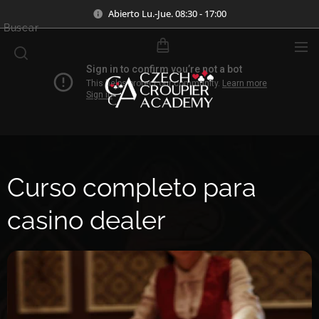
Abierto Lu.-Jue. 08:30 - 17:00
Buscar
Curso completo para
casino dealer