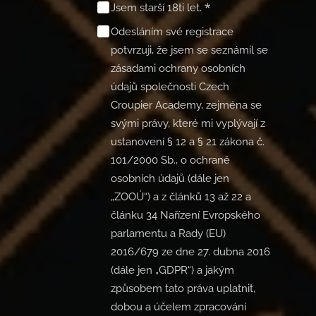
Jsem starší 18ti let.
Odesláním své registrace
potvrzuji, že jsem se seznámil se
zásadami ochrany osobních
údajů společnosti Czech
Croupier Academy, zejména se
svými právy, které mi vyplývají z
ustanovení § 12 a § 21 zákona č.
101/2000 Sb., o ochraně
osobních údajů (dále jen
„ZOOÚ“) a z článků 13 až 22 a
článku 34 Nařízení Evropského
parlamentu a Rady (EU)
2016/679 ze dne 27. dubna 2016
(dále jen „GDPR“) a jakým
způsobem tato práva uplatnit,
dobou a účelem zpracování