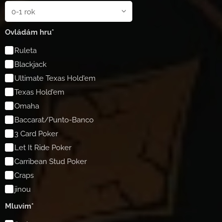
Ovládám hru*
Ruleta
Blackjack
Ultimate Texas Hold'em
Texas Hold'em
Omaha
Baccarat/Punto-Banco
3 Card Poker
Let It Ride Poker
Carribean Stud Poker
Craps
jinou
Mluvím*