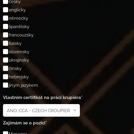
česky
anglicky
německy
španělsky
francouzsky
italsky
slovensky
ukrajinsky
čínsky
hebrejsky
jiným jazykem
Vlastním certifikát na práci krupiéra*
Zajímám se o pozici*
Manager