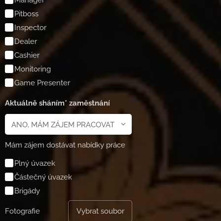
Pitboss
Inspector
Dealer
Cashier
Monitoring
Game Presenter
Aktuálně sháním* zaměstnání
Mám zájem dostávat nabídky práce
Plný úvazek
Částečný úvazek
Brigády
Fotografie
Vybrat soubor