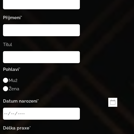
Příjmení*
Titul
Pohlaví*
Muž
Žena
Datum narození*
Délka praxe*